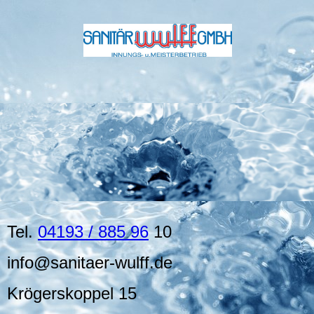
Tel.
04193 / 885 96
10
info@sanitaer-wulff.de
Krögerskoppel 15